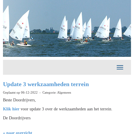
Toggle 
Update 3 werkzaamheden terrein
Geplaatst op 06-12-2022 - Categorie: Algemeen
Beste Doordrijvers,
Klik hier
voor update 3 over de werkzaamheden aan het terrein.
De Doordrijvers
« naar overzicht