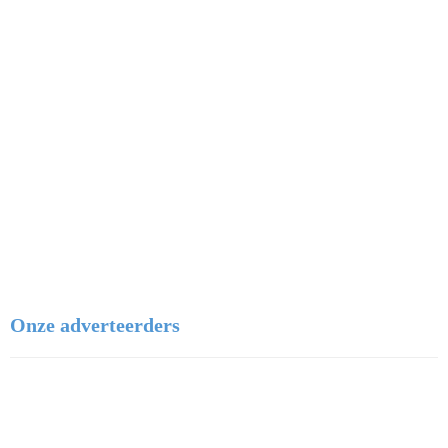
Watersportvereniging De Doordrijvers
Onze adverteerders