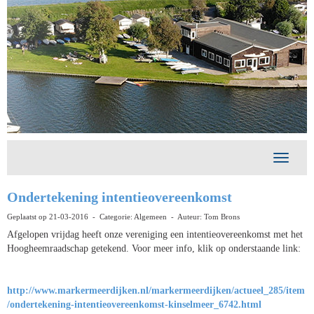
Toggle 
Ondertekening intentieovereenkomst
Geplaatst op 21-03-2016 - Categorie: Algemeen - Auteur: Tom Brons
Afgelopen vrijdag heeft onze vereniging een intentieovereenkomst met het
Hoogheemraadschap getekend. Voor meer info, klik op onderstaande link:
http://www.markermeerdijken.nl/markermeerdijken/actueel_285/item
/ondertekening-intentieovereenkomst-kinselmeer_6742.html